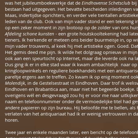
was het jubileumboekwerkje dat de
Eindhovense Schetsclub
bij
bestaan had uitgegeven. Het bevatte bescheiden inleidingen v
Maas, indertijdse oprichters, en verder vele tientallen artistie
leden van de club. Ook van mijn vader stond er een tekening in
op een zeker moment in zijn biotoop op de zolder van ons huis
Afdeling schone kunsten
- een grote houtskooltekening had late
tieners. Ik herkende er meteen ons beider buurmeisje in, op wie
mijn vader trouwens, al keek hij met artistieke ogen. Goed. Dat
Het gemis deed me pijn. Ik wilde het dolgraag opnieuw in mijn
ook aan een speurtocht op Internet, maar die leverde ook na l
Dus ging ik er in elke stad waar ik kwam ambachtelijk naar op 
kringloopwinkels en reguliere boekhandels met een antiquarisc
pareltje ergens aan te treffen. Zo kwam ik op enig moment ook
Molendijk
, in de Gestelsestraat in Eindhoven. Daar trof ik weli
Eindhoven en Brabantica aan, maar niet het begeerde boekje. 
overigens wél en desgevraagd zou hij er voor me naar uitkijken
naam en telefoonnummer onder de vermoedelijke titel had ges
andere papieren op zijn bureau. Hij beloofde me te bellen, als 
verlaten van het antiquariaat had ik er weinig vertrouwen in da
horen.
Twee jaar en enkele maanden later, een bericht op de telefo