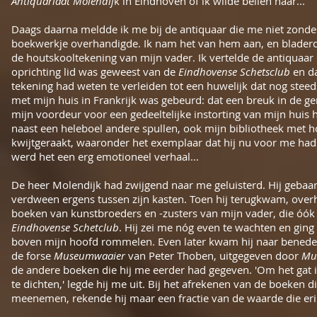
Antiquariaat Molendij
k in Eindhoven of ik wilde bellen naar...
Daags daarna meldde ik me bij de antiquaar die me niet zonder
boekwerkje overhandigde. Ik nam het van hem aan, en blader
de houtskooltekening van mijn vader. Ik vertelde de antiquaar
oprichting lid was geweest van de
Eindhovense Schetsclub
en da
tekening had weten te verleiden tot een huwelijk dat nog stee
met mijn huis in Frankrijk was gebeurd: dat een breuk in de g
mijn voordeur voor een gedeeltelijke instorting van mijn huis 
naast een heleboel andere spullen, ook mijn bibliotheek met
kwijtgeraakt, waaronder het exemplaar dat hij nu voor me had
werd het een erg emotioneel verhaal...
De heer Molendijk had zwijgend naar me geluisterd. Hij geba
verdween ergens tussen zijn kasten. Toen hij terugkwam, over
boeken van kunstbroeders en -zusters van mijn vader, die óók
Eindhovense Schetclub
. Hij zei me nóg even te wachten en ging
boven mijn hoofd rommelen. Even later kwam hij naar benede
de forse
Museumwaaier
van Peter Thoben, uitgegeven door
Mu
de andere boeken die hij me eerder had gegeven. 'Om het gat 
te dichten,' legde hij me uit. Bij het afrekenen van de boeken d
meenemen, rekende hij maar een fractie van de waarde die eri